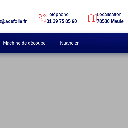
Téléphone
Localisation
t@acefoils.fr
01 39 75 85 60
78580 Maule
Machine de découpe
Nuancier