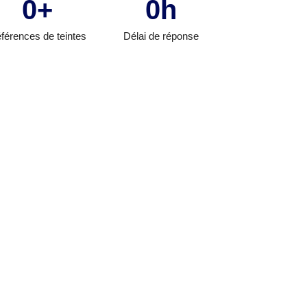
0
+
0
h
férences de teintes
Délai de réponse