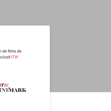
n de films de
xclusif
ITW