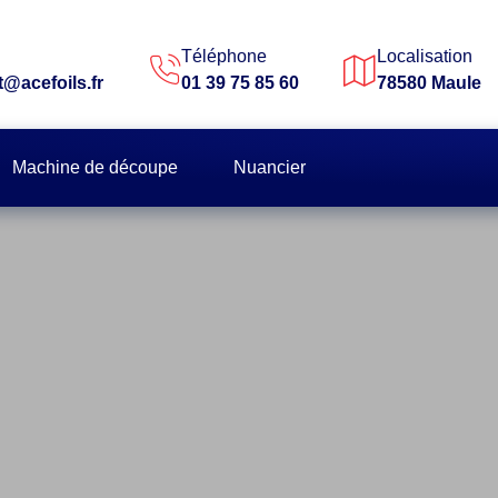
Téléphone
Localisation
t@acefoils.fr
01 39 75 85 60
78580 Maule
Machine de découpe
Nuancier