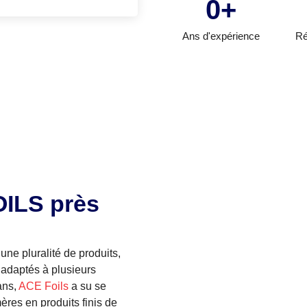
0
+
Ans d'expérience
Ré
OILS près
une pluralité de produits,
 adaptés à plusieurs
ans,
ACE Foils
a su se
res en produits finis de