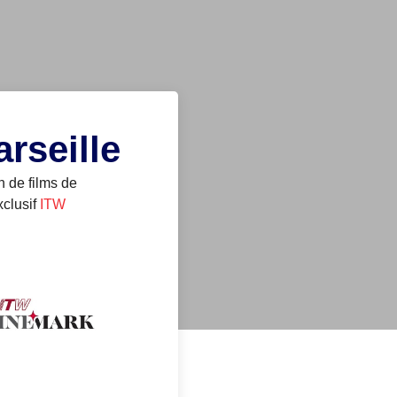
arseille
n de films de
xclusif
ITW