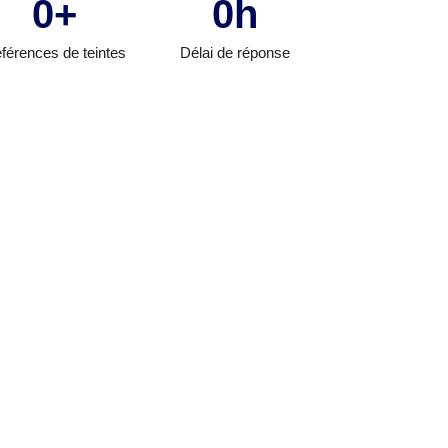
0
+
0
h
férences de teintes
Délai de réponse